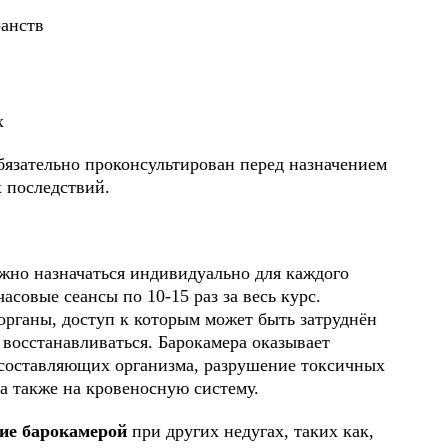
ранств
х
обязательно проконсультирован перед назначением
х последствий.
ься с нами
ваши данные и мы свяжемся с вам
жно назначаться индивидуально для каждого
 консультации
совые сеансы по 10-15 раз за весь курс.
 органы, доступ к которым может быть затруднён
восстанавливаться. Барокамера оказывает
составляющих организма, разрушение токсичных
а также на кровеносную систему.
ие барокамерой
при других недугах, таких как,