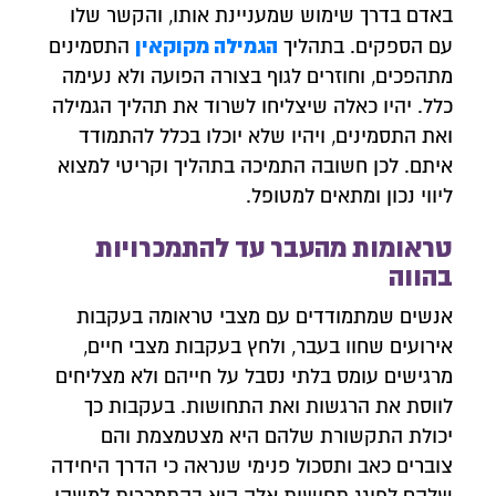
באדם בדרך שימוש שמעניינת אותו, והקשר שלו
הגמילה מקוקאין
עם הספקים. בתהליך
התסמינים
מתהפכים, וחוזרים לגוף בצורה הפועה ולא נעימה
כלל. יהיו כאלה שיצליחו לשרוד את תהליך הגמילה
ואת התסמינים, ויהיו שלא יוכלו בכלל להתמודד
איתם. לכן חשובה התמיכה בתהליך וקריטי למצוא
ליווי נכון ומתאים למטופל.
טראומות מהעבר עד להתמכרויות
בהווה
אנשים שמתמודדים עם מצבי טראומה בעקבות
אירועים שחוו בעבר, ולחץ בעקבות מצבי חיים,
מרגישים עומס בלתי נסבל על חייהם ולא מצליחים
לווסת את הרגשות ואת התחושות. בעקבות כך
צרו איתנו קשר
יכולת התקשורת שלהם היא מצטמצמת והם
השאירו פרטים ונחזור אליכם לשיחת יעוץ אנונימית
צוברים כאב ותסכול פנימי שנראה כי הדרך היחידה