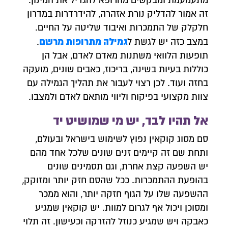
מתעמעמת ומבקשים מהרופא להגדיל את המינון.
זה אמור להדליק נורת אזהרה, להידרדרות במדרון
חלקלק של התמכרות ואיבוד שליטה על החיים.
גמילה מתרופות מרשם
במצב כזה יש לגשת ל
.
תופעות הלוואי משתנות מאדם לאדם, אבל הן
כוללות בעיות בשינה, בריכוז, כאבים שונים, מועקה
בחזה ועוד. לכן רצוי לעבור את תהליך הגמילה עם
צוות מקצועי בפיקוח וליווי מותאם לאדם ולמצבו.
אל תהיו לבד, יש מי שמושיט יד
סם מסוג קוקאין נפוץ לשימוש בישראל ובעולם,
ותחת שם זה קיימים זנים שונים שלכל אחד מהם
יש השפעה קצת אחרת, וגם תסמינים שונים
בהופעת ההתמכרות. ככל שהסם חזק יותר ומזוקק,
ההשפעה שלו על הגוף חזקה יותר, והוא ממכר
ומסוכן ויכול אף לגרום למוות. יש קוקאין שמגיע
כאבקה ויש שמגיע כנוזל להזרקה וכעישון. זה תלוי