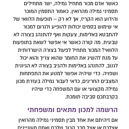
כאשר אדם מכור מתחיל גמילה, ישר מתחילים
תסמיני גמילה מהרואין. כאמור התסמין המוכר
והידוע הוא הקריז, אך לא רק – תופעות הלוואי של
אי שימוש בסמים יכולות להופיע ולגרום למכור
להתבטא באלימות, צעקות ואף להתנהג בצורה לא
טבעית. מה קורה כאשר אי אפשר לשאת בתופעות
הלוואי? המכור מתחיל לפעול בצורה הישרדותית
על מנת להשיג את החומר שהוא צריך והוא יכול
לגנוב, להתנהג באלימות ולהגיב בצורה לא הגיונית
ושפויה. כדי שיהיה אפשר למנוע את התפתחות
המצבים החריגים, כדאי לעבור גמילה בעזרת מכון
צרו איתנו קשר
גמילה מקצועי או עם המשפחה כדי שיהיו
בקרבתכם סביבה תומכת.
השאירו פרטים ונחזור אליכם לשיחת יעוץ אנונימית
הרשמה למכון מתאים ומשפחתי
אם זיהיתם את אחד מבין תסמיני גמילה מהרואין
אצלכם או אצל חבר קרוב שלכם ואתם מעוניינים