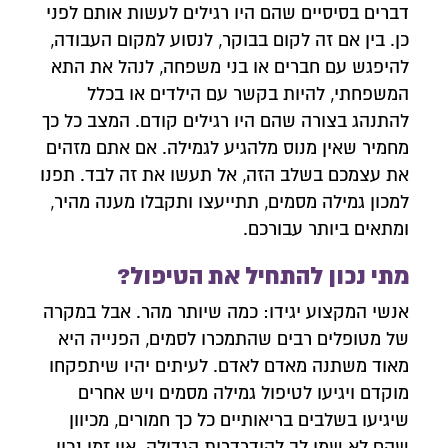
דברים בסיסיים שהם היו רגילים לעשות אותם לפני
כן. בין אם זה לקום בבוקר, לנסוע למקום העבודה,
להיפגש עם חברים או בני משפחה, לנהל את התא
המשפחתי, להיות בקשר עם הילדים או בכלל
להתנהג בצורה שהם היו רגילים קודם. המצב כל כך
מחמיר שאין מנוס מלהגיע לגמילה. אם אתם מזהים
את עצמכם בשלב הזה, אל תעשו את זה לבד. תפנו
למכון גמילה מסמים, תתייעצו ותקבלו מענה מהיר,
ומתאים ביותר עבורכם.
מתי נכון להתחיל את הטיפול?
צרו איתנו קשר
אנשי המקצוע יגידו: כמה שיותר מהר. אבל במקרה
של מטופלים רבים שהתמכרו לסמים, הפנייה היא
השאירו פרטים ונחזור אליכם לשיחת יעוץ אנונימית
מאוד משתנה מאדם לאדם. לעיתים יהיו שיתפקחו
מוקדם ויגיעו לטיפול גמילה מסמים ויש אחרים
שיגיעו בשלבים בריאותיים כל כך חמורים, מכיוון
שהם לא שמו לב להידרדרות הגדולה. אין זמן נכון