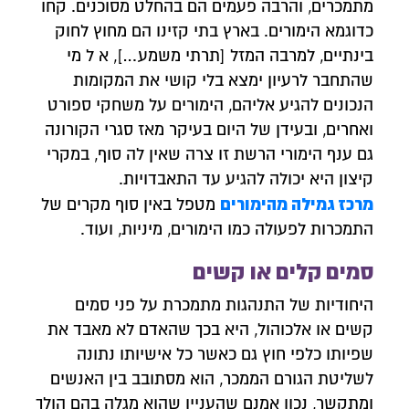
מתמכרים, והרבה פעמים הם בהחלט מסוכנים. קחו
כדוגמא הימורים. בארץ בתי קזינו הם מחוץ לחוק
בינתיים, למרבה המזל [תרתי משמע…], א ל מי
שהתחבר לרעיון ימצא בלי קושי את המקומות
הנכונים להגיע אליהם, הימורים על משחקי ספורט
ואחרים, ובעידן של היום בעיקר מאז סגרי הקורונה
גם ענף הימורי הרשת זו צרה שאין לה סוף, במקרי
קיצון היא יכולה להגיע עד התאבדויות.
מרכז גמילה מהימורים
מטפל באין סוף מקרים של
התמכרות לפעולה כמו הימורים, מיניות, ועוד.
סמים קלים או קשים
היחודיות של התנהגות מתמכרת על פני סמים
קשים או אלכוהול, היא בכך שהאדם לא מאבד את
שפיותו כלפי חוץ גם כאשר כל אישיותו נתונה
לשליטת הגורם הממכר, הוא מסתובב בין האנשים
ומתקשר, נכון אמנם שהעניין שהוא מגלה בהם הולך