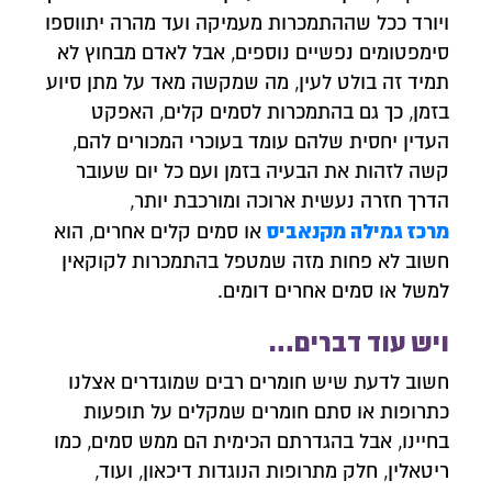
ויורד ככל שההתמכרות מעמיקה ועד מהרה יתווספו
סימפטומים נפשיים נוספים, אבל לאדם מבחוץ לא
תמיד זה בולט לעין, מה שמקשה מאד על מתן סיוע
בזמן, כך גם בהתמכרות לסמים קלים, האפקט
העדין יחסית שלהם עומד בעוכרי המכורים להם,
קשה לזהות את הבעיה בזמן ועם כל יום שעובר
הדרך חזרה נעשית ארוכה ומורכבת יותר,
מרכז גמילה מקנאביס
או סמים קלים אחרים, הוא
חשוב לא פחות מזה שמטפל בהתמכרות לקוקאין
למשל או סמים אחרים דומים.
ויש עוד דברים…
חשוב לדעת שיש חומרים רבים שמוגדרים אצלנו
צרו איתנו קשר
כתרופות או סתם חומרים שמקלים על תופעות
השאירו פרטים ונחזור אליכם לשיחת יעוץ אנונימית
בחיינו, אבל בהגדרתם הכימית הם ממש סמים, כמו
ריטאלין, חלק מתרופות הנוגדות דיכאון, ועוד,