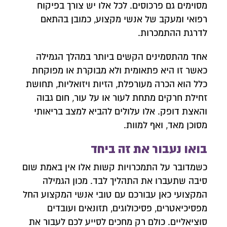
צרו איתנו קשר
מסוימים גם פרכוסים. לכל אלו יש צורך בפיקוח
השאירו פרטים ונחזור אליכם לשיחת יעוץ אנונימית
רפואי ומעקב של אנשי מקצוע, כמובן בהתאם
לדרגת ההתמכרות.
אחד מהתסמינים הקשים ביותר במהלך הגמילה
כאשר זו היא פתאומית ולא מבוקרת או מפוקחת
כלל הוא הכרה מעורפלת, הזיות ויזואליות, תחושת
זחילת חרקים מתחת לעור או על עור, חום גבוה
והאצת דופק. אלו עלולים להביא למצב בריאותי
מסוכן מאד, ואף למוות.
בואו נעבור את זה ביחד
כשמדובר על התמכרויות קשות אלו אין באמת שום
סיבה שתעברו את התהליך לבד. מכון הגמילה
המקצועי כאן עבורכם עם טובי אנשי המקצוע החל
מפסיכיאטרים, פסיכולוגים, תזונאים ועובדים
סוציאליים. כולם רק מחכים לסייע לכם לעבור את