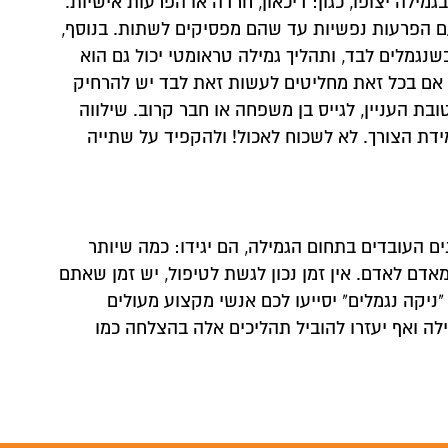
ילה יצופו, כגון: דיכאון, חרדה או הפרעות אישיות.
ם הפרעות נפשיות עד שהם מפסיקים לשתות. בנוסף,
 קשר
שנגמלים לבד, ותהליך גמילה טראומטי יכול גם הוא
 אם בכל זאת מחליטים לעשות זאת לבד יש להרחיק
 ונחזור אליכם לשיחת יעוץ אנונימית
בת העניין, לגייס בן משפחה או חבר קרוב. שילווה
ידת הצורך. לא לשכוח לאכול! ולהקפיד על שתייה
העובדים בתחום הגמילה, הם יגידו: כמה שיותר
אדם לאדם. אין זמן נכון לגשת לטיפול, יש זמן שאתם
"ניקה נגמלים" יסייעו לכם אנשי מקצוע מעולים
ילה ואף יעזרו להוביל תהליכים אלה בהצלחה כמו