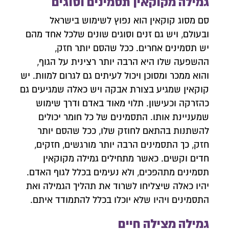
גמילה מקוקאין תסמינים וסוגים
סם מסוג קוקאין הוא נפוץ לשימוש בישראל
ובעולם, ויש גם זנים וסוגים שונים שלכל אחד מהם
יש תסמינים אחרים. ככל שהסם יותר חזק,
ההשפעה שלו היא הרבה יותר רצינית על הגוף,
והוא ממכר ומסוכן ויכול לעיתים גם לגרום למוות. יש
קוקאין שמגיע בצורת אבקה ויש כאלה שמגיעים גם
כהזרקה וכעישון. תלוי מאוד באדם ודרך שימוש
שמעניינת אותו. התסמינים של כל חומר יכולים
להשתנות בהתאם לחוזק שלו, ככל שהסם יותר
חזק, כך התסמינים הרבה יותר מורגשים, חזקים,
חדים וקשים. כאשר מתחילים גמילה מקוקאין
צרו איתנו קשר
תסמינים מתהפכים, ולא נעימים בכלל לגוף האדם.
השאירו פרטים ונחזור אליכם לשיחת יעוץ אנונימית
יהיו כאלה שיצליחו לשרוד את תהליך הגמילה ואת
התסמינים ויהיו שלא יוכלו בכלל להתמודד איתם.
גמילה מצילה חיים