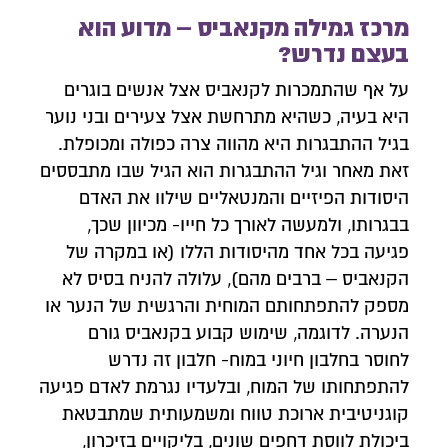
מרכז גמילה מקנאביס – מדוע הוא
בעצם נדרש?
צרו איתנו קשר
על אף שהתמכרות לקנאביס אצל אנשים בוגרים
השאירו פרטים ונחזור אליכם לשיחת יעוץ אנונימית
היא בעיה, כשהיא מתרחשת אצל צעירים ובני נוער
בגיל ההתבגרות היא מהווה צרה כפולה ומכופלת.
זאת מאחר וגיל ההתבגרות הוא הגיל שבו מתבססים
היסודות הפיזיים והמנטאליים שילוו את האדם
בבגרותו, ולמעשה לאורך כל חייו- מכיוון שכך,
פגיעה בכל אחד מהיסודות הללו (או במקרה של
הקנאביס – ברבים מהם), עלולה להניח בסיס לא
מספק להתפתחותם המוחית והרגשית של הנער או
הנערה. לדוגמה, שימוש קבוע בקנאביס גורם
לחוסר בחלבון חיוני במוח- חלבון זה נדרש
להתפתחותו של המוח, ובלעדיו נגרמת לאדם פגיעה
קוגניטיבית ארוכת טווח ומשמעותית שמתבטאת
ביכולת לווסת דחפים שונים, בליקויים בזיכרון,