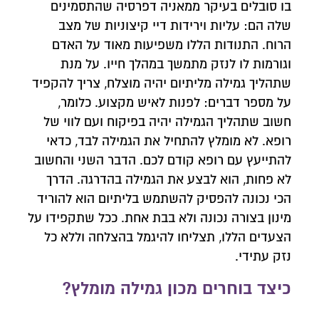
בו סובלים בעיקר ממאניה דפרסיה שהתסמינים
שלה הם: עליות וירידות דיי קיצוניות של מצב
הרוח. התנודות הללו משפיעות מאוד על האדם
וגורמות לו לנזק מתמשך במהלך חייו. על מנת
שתהליך גמילה מליתיום יהיה מוצלח, צריך להקפיד
על מספר דברים: לפנות לאיש מקצוע. כלומר,
חשוב שתהליך הגמילה יהיה בפיקוח ועם לווי של
רופא. לא מומלץ להתחיל את הגמילה לבד, כדאי
להתייעץ עם רופא קודם לכם. הדבר השני והחשוב
לא פחות, הוא לבצע את הגמילה בהדרגה. הדרך
הכי נכונה להפסיק להשתמש בליתיום הוא להוריד
מינון בצורה נכונה ולא בבת אחת. ככל שתקפידו על
צרו איתנו קשר
הצעדים הללו, תצליחו להיגמל בהצלחה וללא כל
נזק עתידי.
השאירו פרטים ונחזור אליכם לשיחת יעוץ אנונימית
כיצד בוחרים מכון גמילה מומלץ?