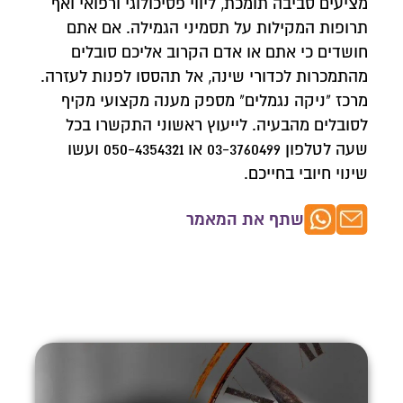
מציעים סביבה תומכת, ליווי פסיכולוגי ורפואי ואף
תרופות המקילות על תסמיני הגמילה. אם אתם
צרו איתנו קשר
חושדים כי אתם או אדם הקרוב אליכם סובלים
השאירו פרטים ונחזור אליכם לשיחת יעוץ אנונימית
מהתמכרות לכדורי שינה, אל תהססו לפנות לעזרה.
מרכז "ניקה נגמלים" מספק מענה מקצועי מקיף
לסובלים מהבעיה. לייעוץ ראשוני התקשרו בכל
שעה לטלפון ‎03-3760499 או 050-4354321 ועשו
שינוי חיובי בחייכם.
שתף את המאמר