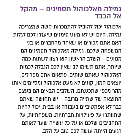
גמילה מאלכוהול תסמינים – מהקל
אל הכבד
אלכוהול יכול להוביל להתמכרות קשה שמצריכה
גמילה. היום יש לא מעט סימנים שיעזרו לכם לגלות
האם אתם מכורים או שאחד מהחברים או בני
המשפחה שלכם. גמילה מאלכוהול תסמינים הם
מגוונים – השלב הראשון הוא רצון לשתות כמה
שיותר. אתם תשימו לב שאין לכם הגבלה לכמות
האלכוהול שאתם שותים, פתאום אתם מפריזים,
יוצאים המון, קונים לא מעט אלכוהול ומסיימים אותו
מהר מכפי שתכננתם. השלבים הבאים הם בעצם
התוצאה של שתייה מרובה – יש תחושה שאתם
צרו איתנו קשר
כבר לא אפקטיביים בעבודה או בבית, יכול להיות
השאירו פרטים ונחזור אליכם לשיחת יעוץ אנונימית
שתוותרו על פעילויות חברתיות, משפחתיות, על
התחביבים שלכם או על כל עשייה שעד לאותם
רגעים הייתה עושה לכם טוב על הלב.