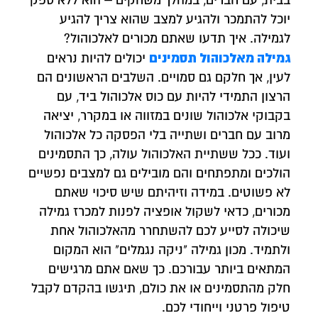
בבית, עם חברים, במהלך משחקים – הוא ללא ספק
יוכל להתמכר ולהגיע למצב שהוא צריך להגיע
לגמילה. איך תדעו שאתם מכורים לאלכוהול?
גמילה מאלכוהול תסמינים
יכולים להיות נראים
לעין, אך חלקם גם סמויים. השלבים הראשונים הם
הרצון התמידי להיות עם כוס אלכוהול ביד, עם
בקבוקי אלכוהול שונים במזווה או במקרר, יציאה
מרוב עם חברים ושתייה בלי הפסקה כל אלכוהול
ועוד. ככל ששתיית האלכוהול עולה, כך התסמינים
הולכים ומתפתחים והם מובילים גם למצבים נפשיים
לא פשוטים. במידה וזיהיתם שיש סיכוי שאתם
מכורים, כדאי לשקול אופציה לפנות למכרז גמילה
שיכולה לסייע לכם להשתחרר מהאלכוהול אחת
ולתמיד. מכון גמילה "ניקה נגמלים" הוא המקום
המתאים ביותר עבורכם. כך שאם אתם מרגישים
חלק מהתסמינים או את כולם, תיגשו בהקדם לקבל
טיפול פרטני וייחודי לכם.