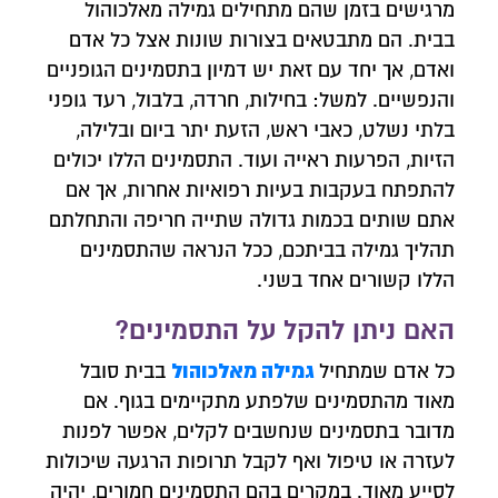
מרגישים בזמן שהם מתחילים גמילה מאלכוהול
בבית. הם מתבטאים בצורות שונות אצל כל אדם
ואדם, אך יחד עם זאת יש דמיון בתסמינים הגופניים
והנפשיים. למשל: בחילות, חרדה, בלבול, רעד גופני
בלתי נשלט, כאבי ראש, הזעת יתר ביום ובלילה,
הזיות, הפרעות ראייה ועוד. התסמינים הללו יכולים
להתפתח בעקבות בעיות רפואיות אחרות, אך אם
אתם שותים בכמות גדולה שתייה חריפה והתחלתם
תהליך גמילה בביתכם, ככל הנראה שהתסמינים
הללו קשורים אחד בשני.
האם ניתן להקל על התסמינים?
צרו איתנו קשר
גמילה מאלכוהול
כל אדם שמתחיל
בבית סובל
השאירו פרטים ונחזור אליכם לשיחת יעוץ אנונימית
מאוד מהתסמינים שלפתע מתקיימים בגוף. אם
מדובר בתסמינים שנחשבים לקלים, אפשר לפנות
לעזרה או טיפול ואף לקבל תרופות הרגעה שיכולות
לסייע מאוד. במקרים בהם התסמינים חמורים, יהיה