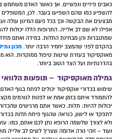
כאבים פיזיים ונפשיים. אך כאשר האדם משתמש בה
להשפיע כמו שהם השפיעו בעבר. לכן, המטופלים פו
מבצעים את הבקשה וכך בכל פעם המינון עולה ועו
אפילו לא שם לב אלייה. התרופות הללו יכולות ל
שמתגברות והן מבחינת התלות. במידה ואתם מזדה
מכון גמיל
בהקדם לפני שהמצב יחמיר הרבה יותר.
מאוקסיקוד בעזרת שיטות טיפול ממוקדות. הוא מת
בהדרגתיות ועל הצד הטוב ביותר.
גמילה מאוקסיקוד – תופעות הלוואי
שימוש בכדורי אוקסיקוד יכולים לפתח בגוף האדם ת
להתמודד איתם בזמן אמת או לפנות לגורמים מקצוע
יכולות להיות: תלות. כאשר אתם מרגישים שהכדור
לתפקד או לישון, כנראה שהגוף פיתח תלות בכדור
ולא לצורך שלשמה הרופא נתן לכם אותם, כמו: ע
ועוד – זוהי נורה אדומה שצריך לשים לב אלייה מ