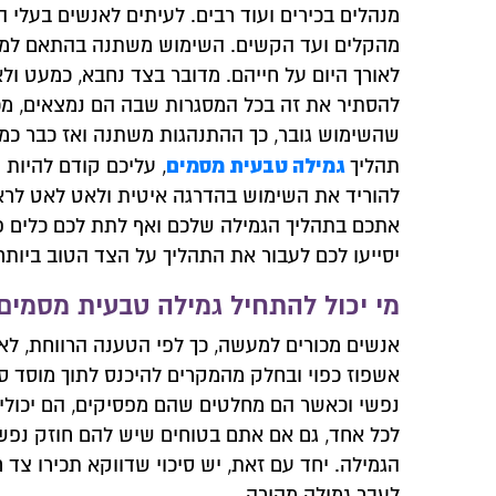
מנהלים בכירים ועוד רבים. לעיתים לאנשים בעלי ה
מהקלים ועד הקשים. השימוש משתנה בהתאם למצב
לאורך היום על חייהם. מדובר בצד נחבא, כמעט ול
להסתיר את זה בכל המסגרות שבה הם נמצאים, מכיו
שהשימוש גובר, כך ההתנהגות משתנה ואז כבר כמ
גמילה טבעית מסמים
תהליך
, עליכם קודם להיות 
להוריד את השימוש בהדרגה איטית ולאט לאט לראות
אתכם בתהליך הגמילה שלכם ואף לתת לכם כלים 
יסייעו לכם לעבור את התהליך על הצד הטוב ביותר ו
מי יכול להתחיל גמילה טבעית מסמים
אנשים מכורים למעשה, כך לפי הטענה הרווחת, לא 
אשפוז כפוי ובחלק מהמקרים להיכנס לתוך מוסד סג
נפשי וכאשר הם מחלטים שהם מפסיקים, הם יכולי
לכל אחד, גם אם אתם בטוחים שיש להם חוזק נפשי
הגמילה. יחד עם זאת, יש סיכוי שדווקא תכירו צד
צרו איתנו
לעבר גמילה מהירה.