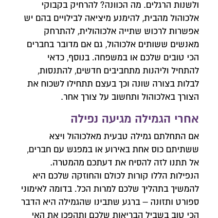
ולשנות הרגלים. מה הכוונה? להרחיק בקבוקי
אלכוהול מהבית, להימנע מיציאה לבילויים בהם יש
אפשרות לרכוש שתייה אלכוהולית, להתרחק
מאנשים ששותים אלכוהול, גם אם מדובר בחברים
הכי טובים שלכם או במשפחה. בנוסף, כדאי
להתחיל וליהנות מתחביבים חדשים, להתנסות,
לבלות בצורה שונה וכך בעצם תתחילו לשכוח את
הצורך באלכוהול ותחשוב על צורך אחר.
אחרי הגמילה מגיעה נפילה
אם התחלתם גמילה טבעית מאלכוהול ויצא
צרו איתנו קשר
ששתיתם כוס אחת באירוע או במפגש עם חברים,
השאירו פרטים ונחזור אליכם לשיחת יעוץ אנונימית
אל תתנו לזה להסיח את דעתכם מהמטרה.
הנפילות הללו קורות לכולם והחוזקה שלכם היא
להמשיך בתהליך שלכם למרות הכל. בדומה לאימוני
ספורט ותזונה – ברגע שתבינו שהגמילה היא הדבר
הכי טוב בשביל הבריאות שלכם ותהפכו את האי