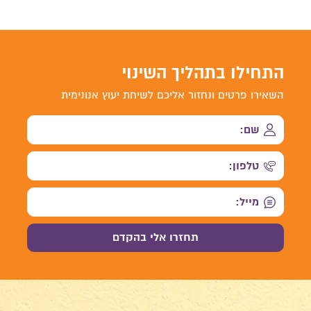
התחילו בתהליך השינוי
השאירו פרטים ונחזור אליכם לשיחת יעוץ אנונימית