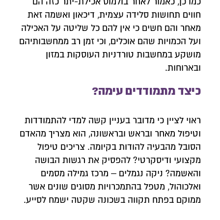
כמו כן, כאמור לאחר בולמוס אכילת-יתר כזה הם
חווים תחושות סלידה עצמית, דיכאון ואשמה זאת
מאחר והם חשים כי אין להם כל שליטה על האכילה
ועל הכמויות שהם אוכלים, וכי זמן רב ממחשבותיהם
מושקע במחשבות טורדניות העוסקות במזון
ובארוחות.
כיצד מתמודדים עימה?
ראוי לציין כי מדובר בעניין קשה למדי להתמודדות
וטיפול מאחר ובראש ובראשונה, הוא מצריך מהאדם
הסובל מהבעיה להודות בקיומה. צריכים טיפול
מקצועי ודיסקרטי? להפסיק את רגשות הבושה
והאשמה? ניקה נגמלים – מרכז גמילה מסמים
ואלכוהול, מטפל בהתמכרויות מסוגים שונים אשר
ממוקם בפתח תקווה בשכונה שקטה ישמח לסייע.