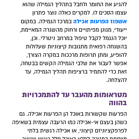
להגיע את החומר ולחבל בתהליך הגמילה שהוא
עצמו הסכים לו. למקרים כאלה נוצר פתרון
אשפוז
הפרעות אכילה
במרכז הגמילה. במקום
ייעודי, מגונן מפיתויים ורחוק מהשגרה המאיימת,
יוכל הנגמל לקבל טיפול במרחב ניטרלי. וכן,
בהשגחה רפואית מתגובות קיצוניות שעלולות
להופיע, ומתן תרופות מרככות במקרה הצורך,
אפשר לעבור את שלבי הגמילה הקשים בבטחה,
זאת כדי להתמיד ברציפות תהליך הגמילה, עד
להצלחה.
מטראומות מהעבר עד להתמכרויות
בהווה
הפרעות שקשורות באוכל הן הפרעות אכילה. גם
צרו איתנו קשר
כשהן בעצם אי-אכילה כמו הרעבה עצמית בשאיפה
לפרפקציוניזם קיצוני, או אכילה רגשית בלתי
השאירו פרטים ונחזור אליכם לשיחת יעוץ אנונימית