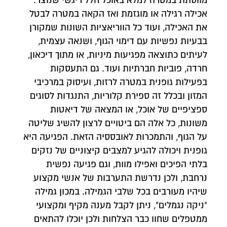
מווסתת במטרה למלא באוכל חלל ריגשי שנוצר.
אכילה רגילה או מוגזמת ואז הקאה במטרה לבטל
את האכילה, ועוד כל הווריאציות השונות שמקורן
בבעיות נפשיות עם דימוי הגוף, ושנאה עצמית,
לעיתים כתוצאה מפגיעות מיניות, או מתוך דיכאון,
חרדה, פוביות חברתיות ועוד. גם התעסקות
בפעילות גופנית במטרה לרזות, ועיסוק במרכיבי
המזון ובכלל זה ספירת קלוריות, התנגדות לסוגים
ספציפיים של אוכל, או המצאה של דיאטות
משונות, כל אלה הם ביטויים לרצון להשיג שליטה
על הגוף, והתמכרות לאובססיה הזאת. הפגיעה היא
גופנית ויכולה להגיע למצבים קיצוניים של נזקים
בלתי הפיכים ואפילו מוות, וגם פגיעה נפשית
נרחבת, ולכן נדרשת התערבות של אנשי מקצוע
שיהיו מעורבים בכל שלבי הגמילה. במכון גמילה
"ניקה נגמלים", ניתן לקבל מענה מקיף ומקצועי
ממטפלים שחוו כבר הצלחות ולכן יוכלו להתאים