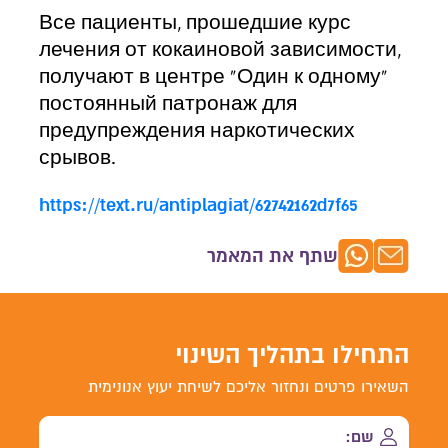
Все пациенты, прошедшие курс
лечения от кокаиновой зависимости,
получают в центре «Один к одному»
постоянный патронаж для
предупреждения наркотических
срывов.
https://text.ru/antiplagiat/62742162d7f65
שתף את המאמר
התחילו בתהליך השינוי
השאירו פרטים ונחזור אליכם לשיחת יעוץ אנונימית