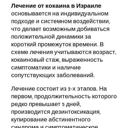
Лечение от кокаина в Израиле
основывается на индивидуальном
подходе и системном воздействии,
что делает возможным добиваться
положительной динамики за
короткий промежуток времени. В
схеме лечения учитываются возраст,
кокаиновый стаж, выраженность
симптоматики и наличие
сопутствующих заболеваний.
צרו איתנו קשר
Лечение состоит из 2-х этапов. На
первом, продолжительность которого
השאירו פרטים ונחזור אליכם לשיחת יעוץ אנונימית
редко превышает 5 дней,
производится дезинтоксикация,
купирование абстинентного
синдрома и симптоматическое