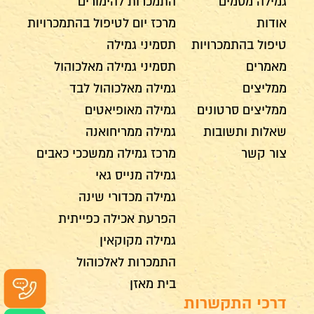
גמילה מסמים
התמכרות להימורים
אודות
מרכז יום לטיפול בהתמכרויות
טיפול בהתמכרויות
תסמיני גמילה
מאמרים
תסמיני גמילה מאלכוהול
ממליצים
גמילה מאלכוהול לבד
ממליצים סרטונים
גמילה מאופיאטים
שאלות ותשובות
גמילה ממריחואנה
צור קשר
מרכז גמילה ממשככי כאבים
גמילה מנייס גאי
גמילה מכדורי שינה
הפרעת אכילה כפייתית
גמילה מקוקאין
התמכרות לאלכוהול
בית מאזן
דרכי התקשרות