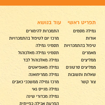
תפריט ראשי
עוד בנושא
גמילה מסמים
התמכרות להימורים
אודות
מרכז יום לטיפול בהתמכרויות
טיפול בהתמכרויות
תסמיני גמילה
מאמרים
תסמיני גמילה מאלכוהול
ממליצים
גמילה מאלכוהול לבד
ממליצים סרטונים
גמילה מאופיאטים
שאלות ותשובות
גמילה ממריחואנה
צור קשר
מרכז גמילה ממשככי כאבים
גמילה מנייס גאי
גמילה מכדורי שינה
הפרעת אכילה כפייתית