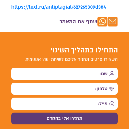
https://text.ru/antiplagiat/627265309d384
שתף את המאמר
התחילו בתהליך השינוי
השאירו פרטים ונחזור אליכם לשיחת יעוץ אנונימית