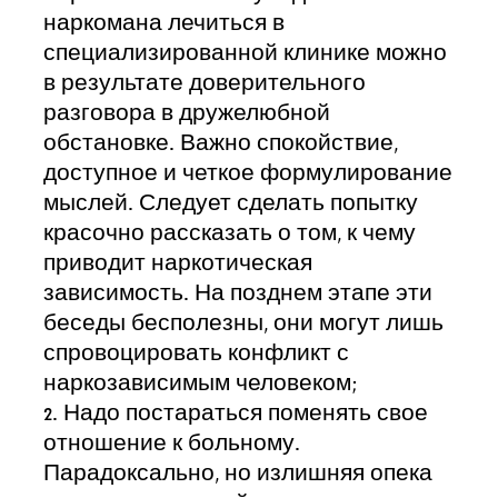
наркомана лечиться в
специализированной клинике можно
в результате доверительного
разговора в дружелюбной
обстановке. Важно спокойствие,
צרו איתנו קשר
доступное и четкое формулирование
мыслей. Следует сделать попытку
השאירו פרטים ונחזור אליכם לשיחת יעוץ אנונימית
красочно рассказать о том, к чему
приводит наркотическая
зависимость. На позднем этапе эти
беседы бесполезны, они могут лишь
спровоцировать конфликт с
наркозависимым человеком;
2. Надо постараться поменять свое
отношение к больному.
Парадоксально, но излишняя опека